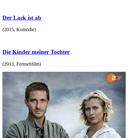
Der Lack ist ab
(
2015
,
Komödie
)
Die Kinder meiner Tochter
(
2013
,
Fernsehfilm
)