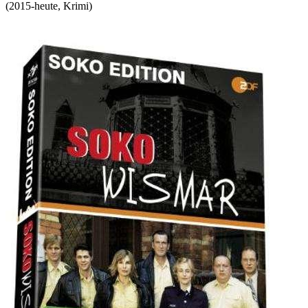
(
2015-heute
,
Krimi
)