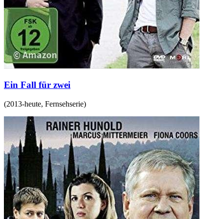
Ein Fall für zwei
(
2013-heute
,
Fernsehserie
)