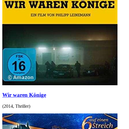
Wir waren Könige
(
2014
,
Thriller
)