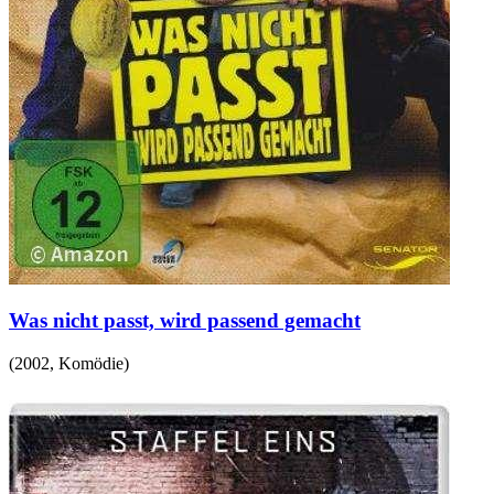
Was nicht passt, wird passend gemacht
(
2002
,
Komödie
)