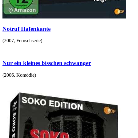
Notruf Hafenkante
(
2007
,
Fernsehserie
)
Nur ein kleines bisschen schwanger
(
2006
,
Komödie
)