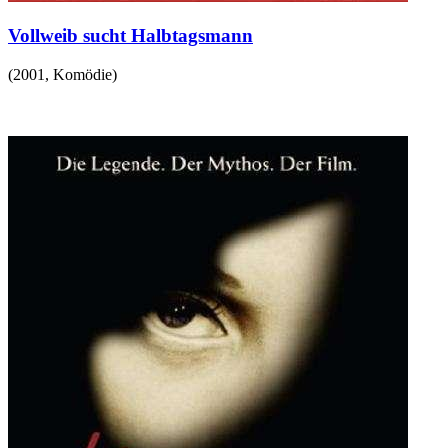
Vollweib sucht Halbtagsmann
(
2001
,
Komödie
)