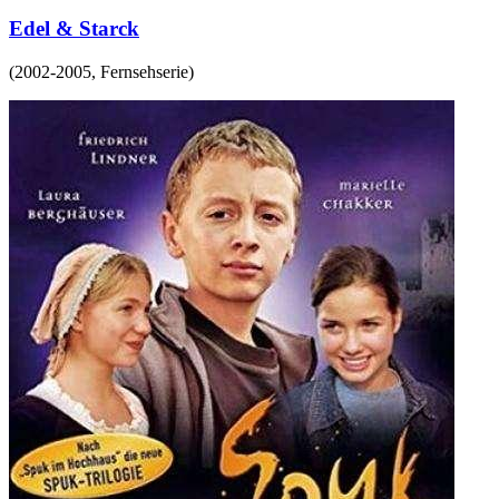
Edel & Starck
(
2002-2005
,
Fernsehserie
)