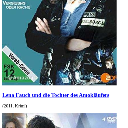
Lena Fauch und die Tochter des Amokläufers
(
2011
,
Krimi
)