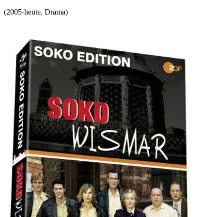
(
2005-heute
,
Drama
)