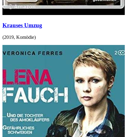
Krauses Umzug
(
2019
,
Komödie
)