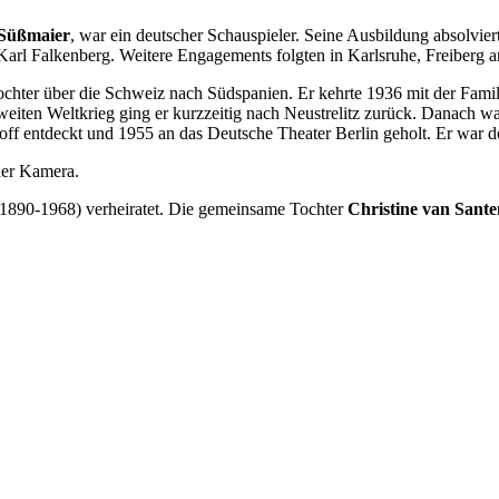
 Süßmaier
, war ein deutscher Schauspieler. Seine Ausbildung absolvie
i Karl Falkenberg. Weitere Engagements folgten in Karlsruhe, Freiber
Tochter über die Schweiz nach Südspanien. Er kehrte 1936 mit der Fa
iten Weltkrieg ging er kurzzeitig nach Neustrelitz zurück. Danach war
f entdeckt und 1955 an das Deutsche Theater Berlin geholt. Er war do
der Kamera.
(1890-1968) verheiratet. Die gemeinsame Tochter
Christine van Sante