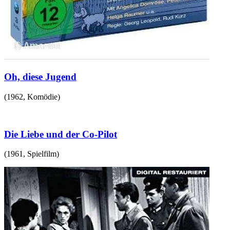
Oh, diese Jugend
(
1962
,
Komödie
)
Die Liebe und der Co-Pilot
(
1961
,
Spielfilm
)