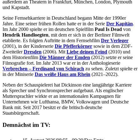
außerdem an Theatern in Frankfurt, München, London, Plymouth
und Kapstadt.
Seine Fernsehkarriere in Deutschland begann Mitte der 1990er
Jahre. Eine seiner frühen Rollen hatte er in der Serie
Der Kapitän
.
Im Jahr 2000 spielte er im deutschen Spielfilm
Paul Is Dead
von
Hendrik Handloegten
, mit dem er sich in der Berliner Filmwelt
etablierte. Es folgten Auftritte in dem Fernsehfilm
Der Verleger
(2001), in der Kinderserie
Die Pfefferkörner
sowie in dem ZDF-
Zweiteiler
Dresden
(2006). Mit
Liebe deinen Feind
(2010) und
dem Historienfilm
Die Männer der Emden
(2012) setzte er seine
Filmografie fort. Im Jahr 2013 war er in der Anthologieserie
Verbrechen – Ferdinand von Schirach
zu sehen. Zuletzt spielte er
in der Miniserie
Das weiße Haus am Rhein
(2021–2022).
Neben der Schauspielerei hat Dickinson eine langjährige Karriere
als Sprecher und Synchronsprecher aufgebaut. Als englischer
Muttersprachler wirkte er an internationalen Kampagnen für
Unternehmen wie Lufthansa, BMW, Volkswagen und Deutsche
Bank mit. Seit 2017 besitzt er die britisch-deutsche
Staatsbürgerschaft.
Demnächst im TV: