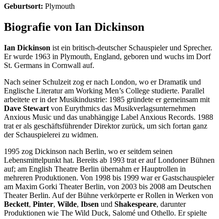
Geburtsort:
Plymouth
Biografie von Ian Dickinson
Ian Dickinson
ist ein britisch-deutscher Schauspieler und Sprecher.
Er wurde 1963 in Plymouth, England, geboren und wuchs im Dorf
St. Germans in Cornwall auf.
Nach seiner Schulzeit zog er nach London, wo er Dramatik und
Englische Literatur am Working Men’s College studierte. Parallel
arbeitete er in der Musikindustrie: 1985 gründete er gemeinsam mit
Dave Stewart
von Eurythmics das Musikverlagsunternehmen
Anxious Music und das unabhängige Label Anxious Records. 1988
trat er als geschäftsführender Direktor zurück, um sich fortan ganz
der Schauspielerei zu widmen.
1995 zog Dickinson nach Berlin, wo er seitdem seinen
Lebensmittelpunkt hat. Bereits ab 1993 trat er auf Londoner Bühnen
auf; am English Theatre Berlin übernahm er Hauptrollen in
mehreren Produktionen. Von 1998 bis 1999 war er Gastschauspieler
am Maxim Gorki Theater Berlin, von 2003 bis 2008 am Deutschen
Theater Berlin. Auf der Bühne verkörperte er Rollen in Werken von
Beckett
,
Pinter
,
Wilde
,
Ibsen
und
Shakespeare
, darunter
Produktionen wie The Wild Duck, Salomé und Othello. Er spielte