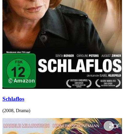
Schlaflos
(
2008
,
Drama
)