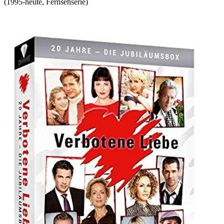
(
1995-heute
,
Fernsehserie
)