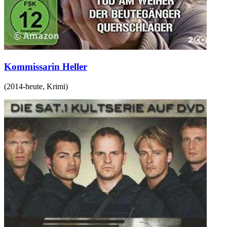
Kommissarin Heller
(
2014-heute
,
Krimi
)