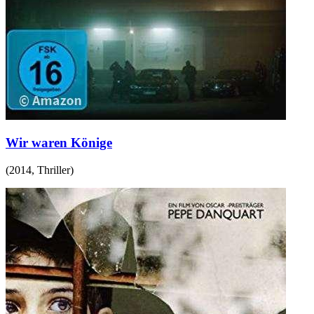
Wir waren Könige
(
2014
,
Thriller
)