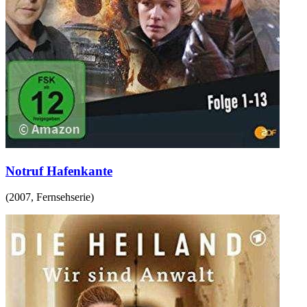
Notruf Hafenkante
(
2007
,
Fernsehserie
)