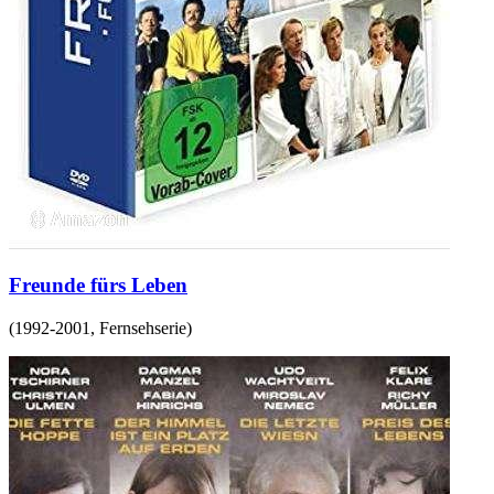
Freunde fürs Leben
(
1992-2001
,
Fernsehserie
)