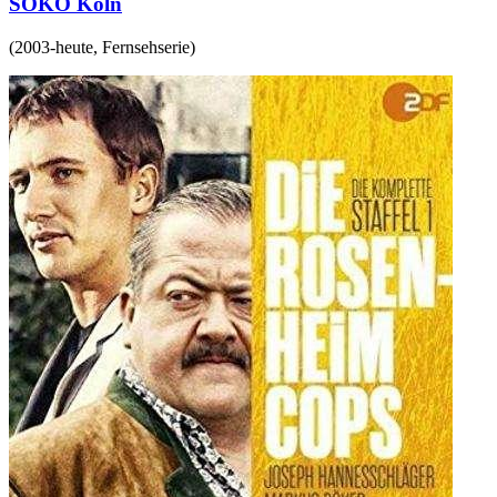
SOKO Köln
(
2003-heute
,
Fernsehserie
)