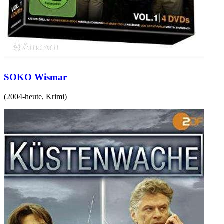
SOKO Wismar
(
2004-heute
,
Krimi
)