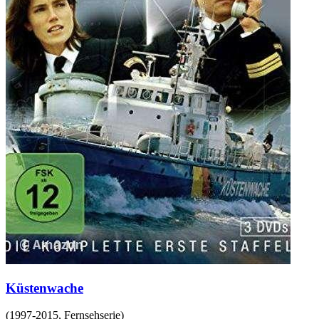
Küstenwache
(
1997-2015
,
Fernsehserie
)