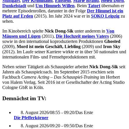
Stuttgart
,
Der Kriminalist
,
Einstein
,
Marie Brand
,
Helen Dorn
,
Dunkelstadt
und
Um Himmels Willen
. Beim
Tatort
übernahm er
mehrere Episodenrollen, darunter in der Folge
Der Himmel ist ein
Platz auf Erden
(2015). Im Jahr 2024 war er in
SOKO Leipzig
zu
sehen.
Im Kinobereich spielte
Nick Dong-Sik
unter anderem in
Von
Mäusen und Lügen
(2011),
Die Hochzeit meines Vaters
(2006)
sowie in den international koproduzierten Produktionen
Ghosted
(2009),
Mord ist mein Geschäft, Liebling
(2009) und
Iron Sky
(2012). Im Laufe seiner Karriere wirkte er in über 50 nationalen und
internationalen Film- und Fernsehproduktionen mit.
Neben seiner Tätigkeit als Schauspieler arbeitet
Nick Dong-Sik
seit
Jahren als Schauspielcoach. Im September 2015 erschien sein
Fachbuch
Camera Acting – Das Schauspiel-Training
im Herbert
von Halem Verlag. Seit 2016 ist er Gesellschafter der Acting Studio
Cologne GbR in Köln.
Demnächst im TV:
8. August 2026
/
08:55 - 09:20
/
Das Erste
Die Pfefferkörner
8. August 2026
/
09:20 - 09:50
/
Das Erste