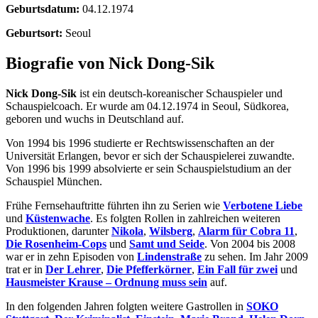
Geburtsdatum:
04.12.1974
Geburtsort:
Seoul
Biografie von Nick Dong-Sik
Nick Dong-Sik
ist ein deutsch-koreanischer Schauspieler und
Schauspielcoach. Er wurde am 04.12.1974 in Seoul, Südkorea,
geboren und wuchs in Deutschland auf.
Von 1994 bis 1996 studierte er Rechtswissenschaften an der
Universität Erlangen, bevor er sich der Schauspielerei zuwandte.
Von 1996 bis 1999 absolvierte er sein Schauspielstudium an der
Schauspiel München.
Frühe Fernsehauftritte führten ihn zu Serien wie
Verbotene Liebe
und
Küstenwache
. Es folgten Rollen in zahlreichen weiteren
Produktionen, darunter
Nikola
,
Wilsberg
,
Alarm für Cobra 11
,
Die Rosenheim-Cops
und
Samt und Seide
. Von 2004 bis 2008
war er in zehn Episoden von
Lindenstraße
zu sehen. Im Jahr 2009
trat er in
Der Lehrer
,
Die Pfefferkörner
,
Ein Fall für zwei
und
Hausmeister Krause – Ordnung muss sein
auf.
In den folgenden Jahren folgten weitere Gastrollen in
SOKO