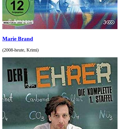
Marie Brand
(
2008-heute
,
Krimi
)