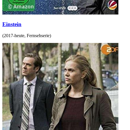
Einstein
(
2017-heute
,
Fernsehserie
)