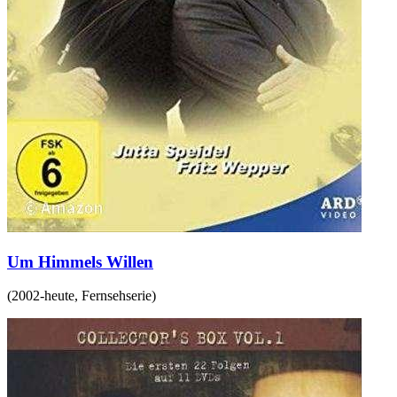
Um Himmels Willen
(
2002-heute
,
Fernsehserie
)