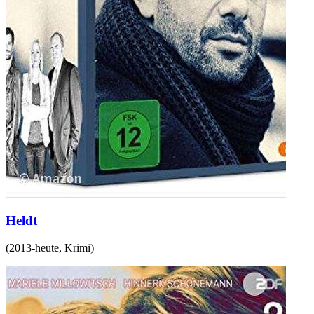
Heldt
(
2013-heute
,
Krimi
)