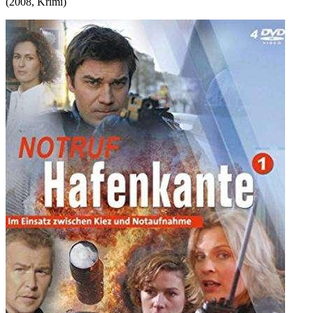
(
2008
,
Krimi
)