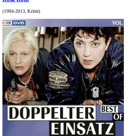
(
1994-2013
,
Krimi
)