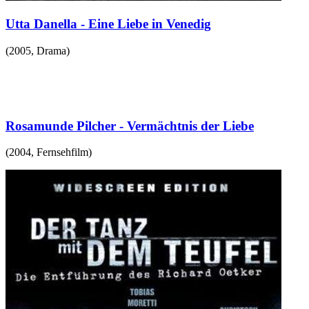
Utta Danella - Eine Liebe in Venedig
(
2005
,
Drama
)
Rosamunde Pilcher - Vermächtnis der Liebe
(
2004
,
Fernsehfilm
)