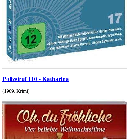
Polizeiruf 110 - Katharina
(
1989
,
Krimi
)