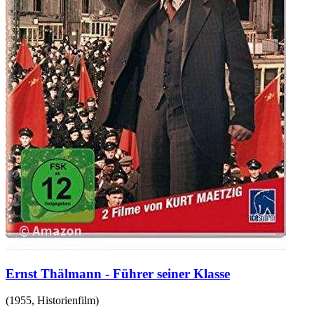
Ernst Thälmann - Führer seiner Klasse
(
1955
,
Historienfilm
)