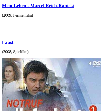
Mein Leben - Marcel Reich-Ranicki
(
2009
,
Fernsehfilm
)
Faust
(
2008
,
Spielfilm
)