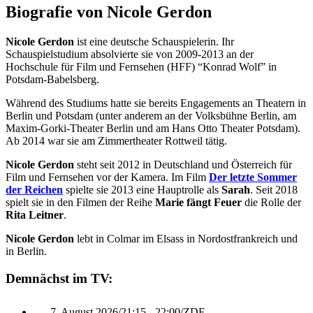
Biografie von Nicole Gerdon
Nicole Gerdon
ist eine deutsche Schauspielerin. Ihr
Schauspielstudium absolvierte sie von 2009-2013 an der
Hochschule für Film und Fernsehen (HFF) “Konrad Wolf” in
Potsdam-Babelsberg.
Während des Studiums hatte sie bereits Engagements an Theatern in
Berlin und Potsdam (unter anderem an der Volksbühne Berlin, am
Maxim-Gorki-Theater Berlin und am Hans Otto Theater Potsdam).
Ab 2014 war sie am Zimmertheater Rottweil tätig.
Nicole Gerdon
steht seit 2012 in Deutschland und Österreich für
Film und Fernsehen vor der Kamera. Im Film
Der letzte Sommer
der Reichen
spielte sie 2013 eine Hauptrolle als
Sarah
. Seit 2018
spielt sie in den Filmen der Reihe
Marie fängt Feuer
die Rolle der
Rita Leitner
.
Nicole Gerdon
lebt in Colmar im Elsass in Nordostfrankreich und
in Berlin.
Demnächst im TV:
7. August 2026
/
21:15 - 22:00
/
ZDF