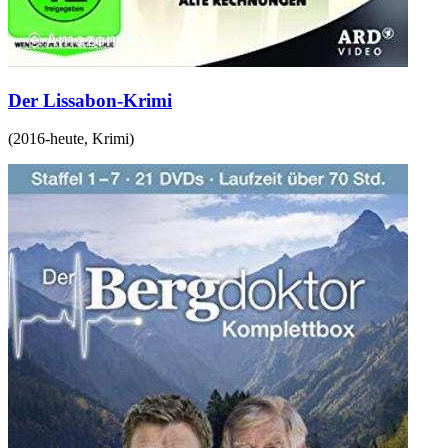
Der Lissabon-Krimi
(
2016-heute
,
Krimi
)