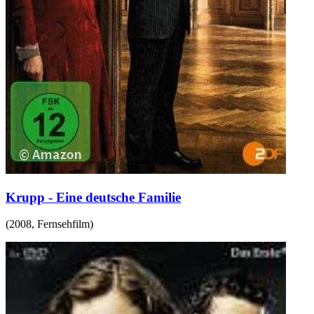
Krupp - Eine deutsche Familie
(
2008
,
Fernsehfilm
)