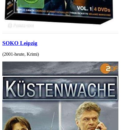
SOKO Leipzig
(
2001-heute
,
Krimi
)