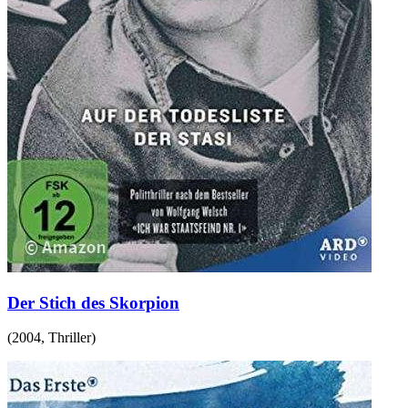
Der Stich des Skorpion
(
2004
,
Thriller
)