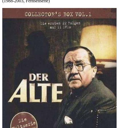
(
1988-2003
,
Fernsehserie
)