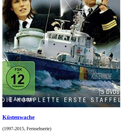
Küstenwache
(
1997-2015
,
Fernsehserie
)