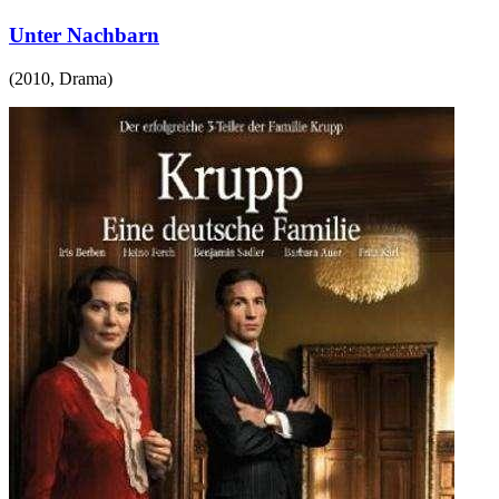
Unter Nachbarn
(
2010
,
Drama
)