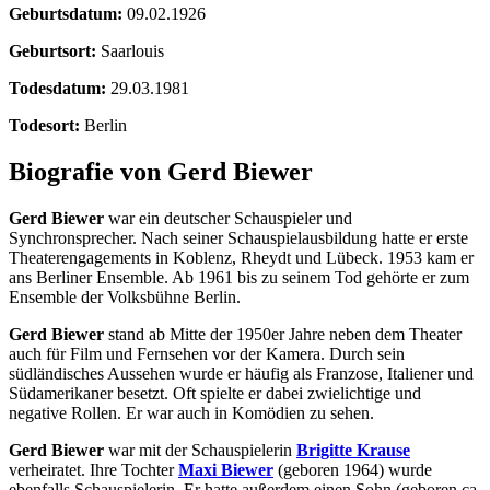
Geburtsdatum:
09.02.1926
Geburtsort:
Saarlouis
Todesdatum:
29.03.1981
Todesort:
Berlin
Biografie von Gerd Biewer
Gerd Biewer
war ein deutscher Schauspieler und
Synchronsprecher. Nach seiner Schauspielausbildung hatte er erste
Theaterengagements in Koblenz, Rheydt und Lübeck. 1953 kam er
ans Berliner Ensemble. Ab 1961 bis zu seinem Tod gehörte er zum
Ensemble der Volksbühne Berlin.
Gerd Biewer
stand ab Mitte der 1950er Jahre neben dem Theater
auch für Film und Fernsehen vor der Kamera. Durch sein
südländisches Aussehen wurde er häufig als Franzose, Italiener und
Südamerikaner besetzt. Oft spielte er dabei zwielichtige und
negative Rollen. Er war auch in Komödien zu sehen.
Gerd Biewer
war mit der Schauspielerin
Brigitte Krause
verheiratet. Ihre Tochter
Maxi Biewer
(geboren 1964) wurde
ebenfalls Schauspielerin. Er hatte außerdem einen Sohn (geboren ca.