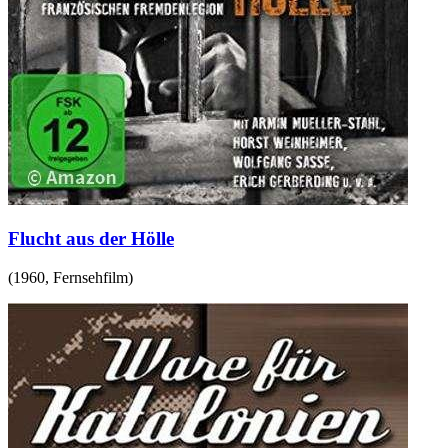
Flucht aus der Hölle
(
1960
,
Fernsehfilm
)