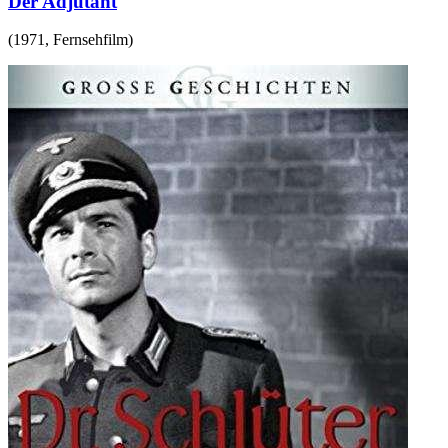
Der Adjutant
(
1971
,
Fernsehfilm
)