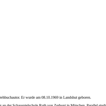
 Drehbuchautor. Er wurde am 08.10.1969 in Landshut geboren.
g an der Schauspielschule Ruth von Zerboni in München. Parallel studie