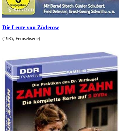
Die Leute von Züderow
(
1985
,
Fernsehserie
)