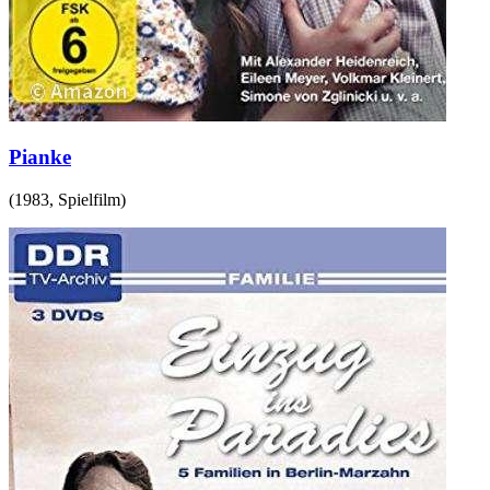
Pianke
(
1983
,
Spielfilm
)