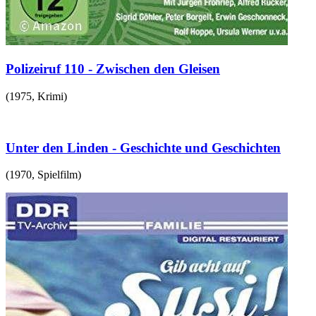
Polizeiruf 110 - Zwischen den Gleisen
(
1975
,
Krimi
)
Unter den Linden - Geschichte und Geschichten
(
1970
,
Spielfilm
)