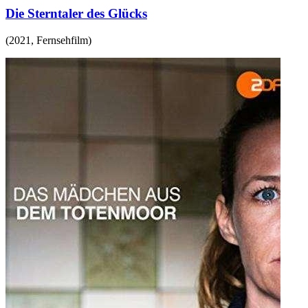
Die Sterntaler des Glücks
(
2021
,
Fernsehfilm
)