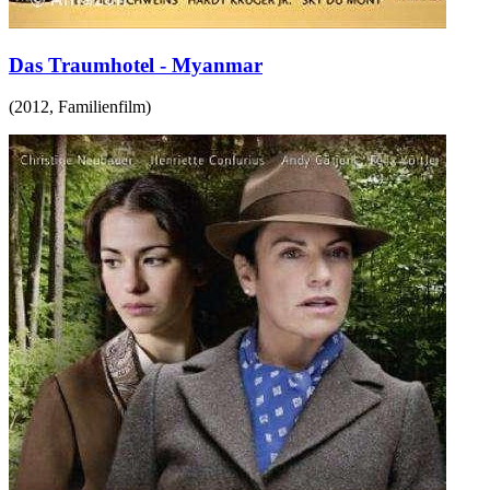
Das Traumhotel - Myanmar
(
2012
,
Familienfilm
)