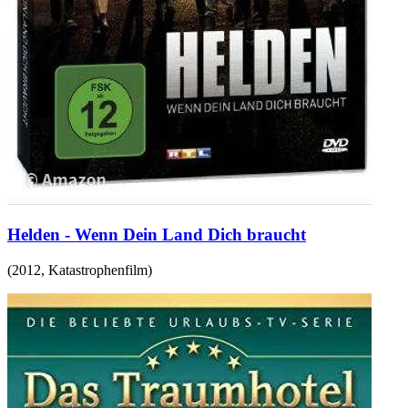
Helden - Wenn Dein Land Dich braucht
(
2012
,
Katastrophenfilm
)