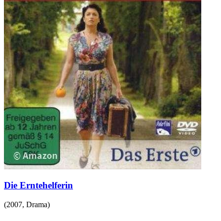
Die Erntehelferin
(
2007
,
Drama
)