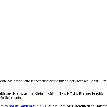
erin. Sie absolvierte ihr Schauspielstudium an der Hochschule für Film
poltheater Berlin, an der Kleinen Bühne “Das Ei” des Berliner Friedri
 Musikformation.
eues übern Gartenzaun
als
Claudia Schubert, geschiedene Hoffm