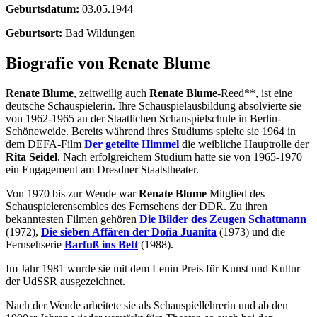
Geburtsdatum:
03.05.1944
Geburtsort:
Bad Wildungen
Biografie von Renate Blume
Renate Blume
, zeitweilig auch
Renate Blume
-Reed**, ist eine
deutsche Schauspielerin. Ihre Schauspielausbildung absolvierte sie
von 1962-1965 an der Staatlichen Schauspielschule in Berlin-
Schöneweide. Bereits während ihres Studiums spielte sie 1964 in
dem DEFA-Film
Der geteilte Himmel
die weibliche Hauptrolle der
Rita Seidel
. Nach erfolgreichem Studium hatte sie von 1965-1970
ein Engagement am Dresdner Staatstheater.
Von 1970 bis zur Wende war
Renate Blume
Mitglied des
Schauspielerensembles des Fernsehens der DDR. Zu ihren
bekanntesten Filmen gehören
Die Bilder des Zeugen Schattmann
(1972),
Die sieben Affären der Doña Juanita
(1973) und die
Fernsehserie
Barfuß ins Bett
(1988).
Im Jahr 1981 wurde sie mit dem Lenin Preis für Kunst und Kultur
der UdSSR ausgezeichnet.
Nach der Wende arbeitete sie als Schauspiellehrerin und ab den