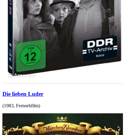
Die lieben Luder
(
1983
,
Fernsehfilm
)