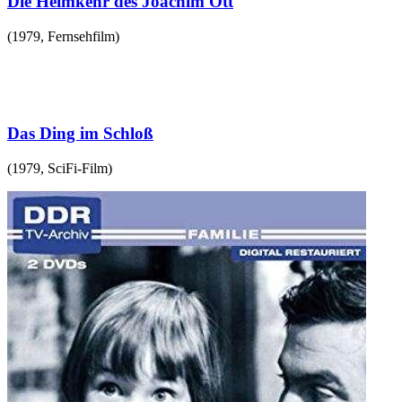
Die Heimkehr des Joachim Ott
(
1979
,
Fernsehfilm
)
Das Ding im Schloß
(
1979
,
SciFi-Film
)