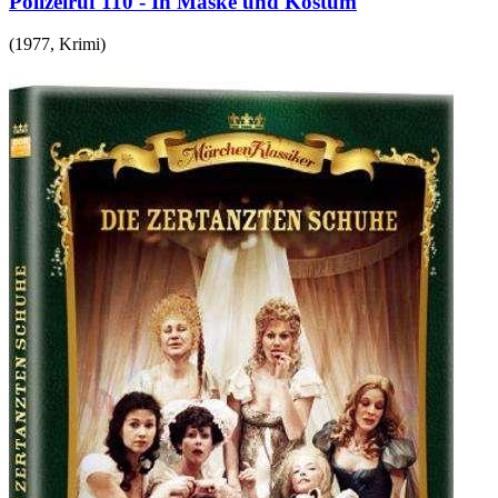
Polizeiruf 110 - In Maske und Kostüm
(
1977
,
Krimi
)