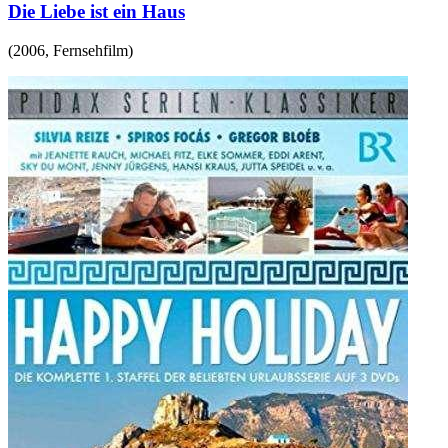
Die Liebe ist ein Haus
(
2006
,
Fernsehfilm
)