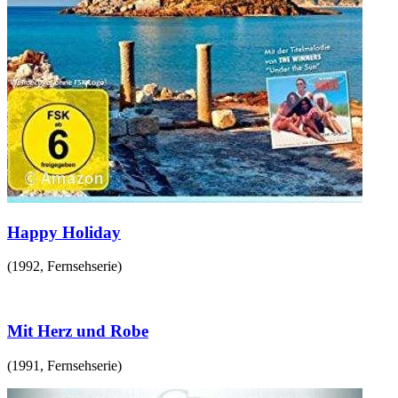
Happy Holiday
(
1992
,
Fernsehserie
)
Mit Herz und Robe
(
1991
,
Fernsehserie
)