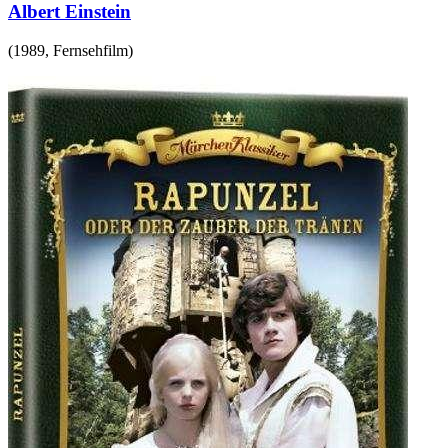
Albert Einstein
(
1989
,
Fernsehfilm
)