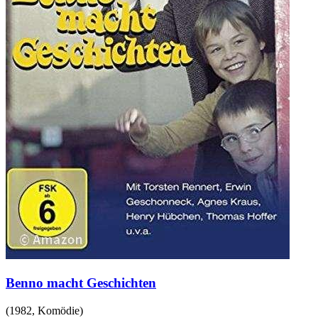
Benno macht Geschichten
(
1982
,
Komödie
)