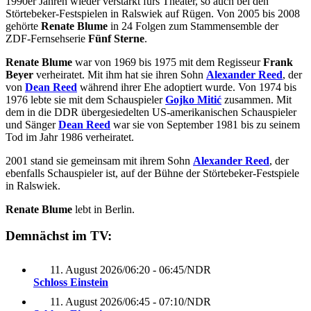
1990er Jahren wieder verstärkt fürs Theater, so auch bei den
Störtebeker-Festspielen in Ralswiek auf Rügen. Von 2005 bis 2008
gehörte
Renate Blume
in 24 Folgen zum Stammensemble der
ZDF-Fernsehserie
Fünf Sterne
.
Renate Blume
war von 1969 bis 1975 mit dem Regisseur
Frank
Beyer
verheiratet. Mit ihm hat sie ihren Sohn
Alexander Reed
, der
von
Dean Reed
während ihrer Ehe adoptiert wurde. Von 1974 bis
1976 lebte sie mit dem Schauspieler
Gojko Mitić
zusammen. Mit
dem in die DDR übergesiedelten US-amerikanischen Schauspieler
und Sänger
Dean Reed
war sie von September 1981 bis zu seinem
Tod im Jahr 1986 verheiratet.
2001 stand sie gemeinsam mit ihrem Sohn
Alexander Reed
, der
ebenfalls Schauspieler ist, auf der Bühne der Störtebeker-Festspiele
in Ralswiek.
Renate Blume
lebt in Berlin.
Demnächst im TV:
11. August 2026
/
06:20 - 06:45
/
NDR
Schloss Einstein
11. August 2026
/
06:45 - 07:10
/
NDR