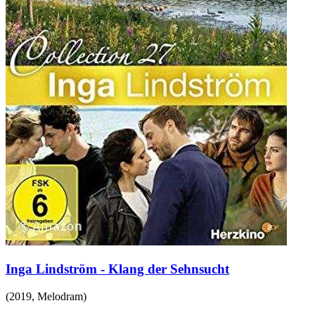
Inga Lindström - Klang der Sehnsucht
(
2019
,
Melodram
)