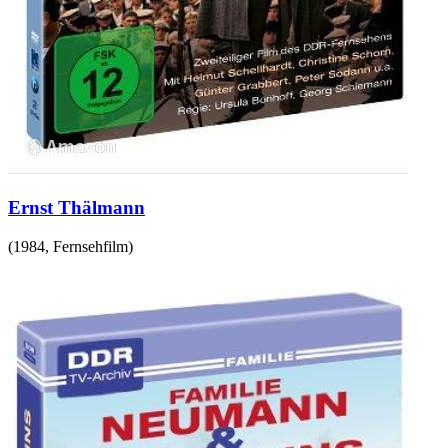
Ernst Thälmann
(
1984
,
Fernsehfilm
)