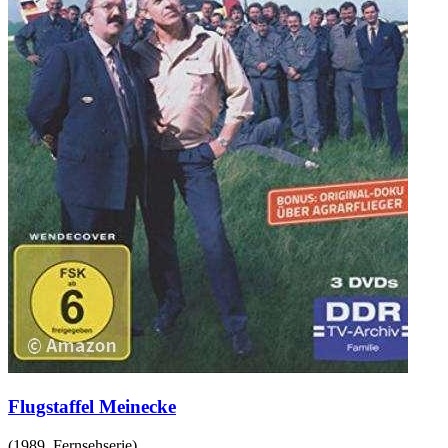
Flugstaffel Meinecke
(
1989
,
Fernsehserie
)