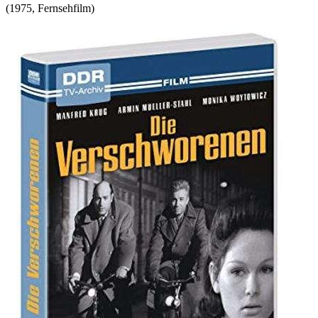
(
1975
,
Fernsehfilm
)