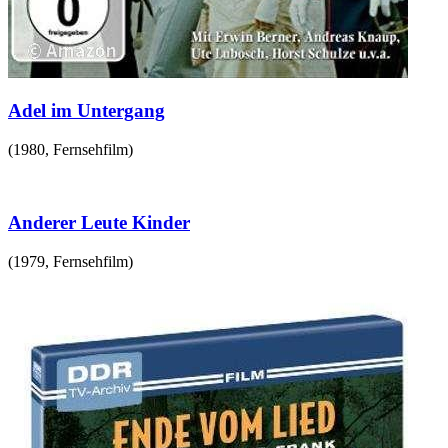
Adel im Untergang
(
1980
,
Fernsehfilm
)
Anderer Leute Kinder
(
1979
,
Fernsehfilm
)