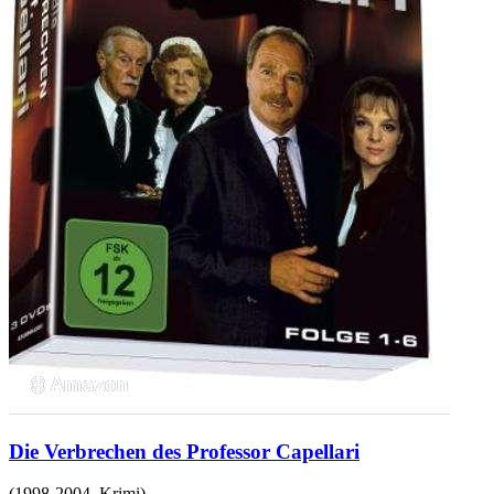
Die Verbrechen des Professor Capellari
(
1998-2004
,
Krimi
)