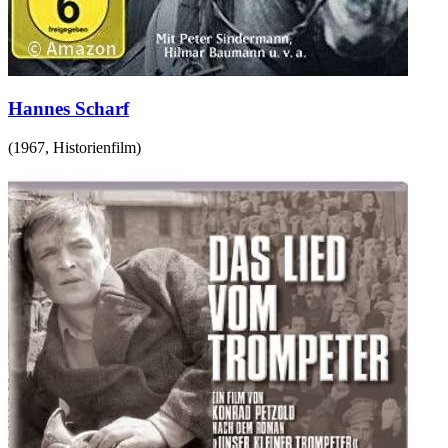
Hannes Scharf
(
1967
,
Historienfilm
)