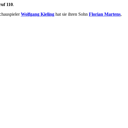
ruf 110
.
chauspieler
Wolfgang Kieling
hat sie ihren Sohn
Florian Martens
,