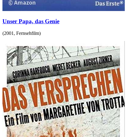
Unser Papa, das Genie
(
2001
,
Fernsehfilm
)