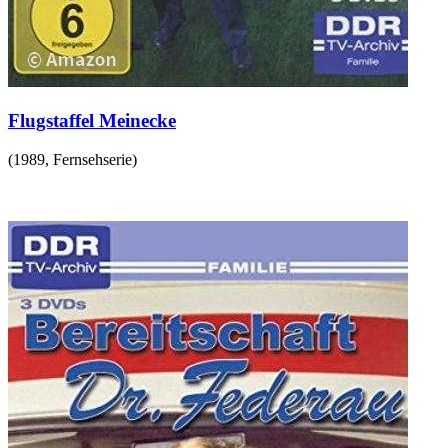
Flugstaffel Meinecke
(
1989
,
Fernsehserie
)