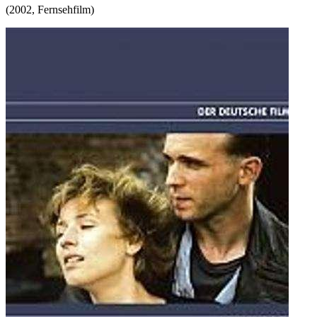
(
2002
,
Fernsehfilm
)