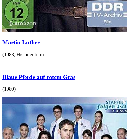
Martin Luther
(
1983
,
Historienfilm
)
Blaue Pferde auf rotem Gras
(
1980
)