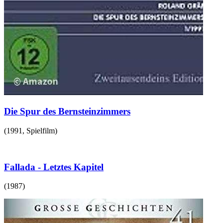
Die Spur des Bernsteinzimmers
(
1991
,
Spielfilm
)
Fallada - Letztes Kapitel
(
1987
)