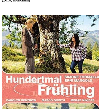
(
2016
,
Melodram
)