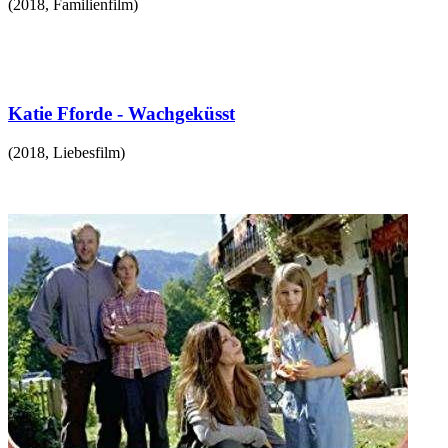
(
2018
,
Familienfilm
)
Katie Fforde - Wachgeküsst
(
2018
,
Liebesfilm
)