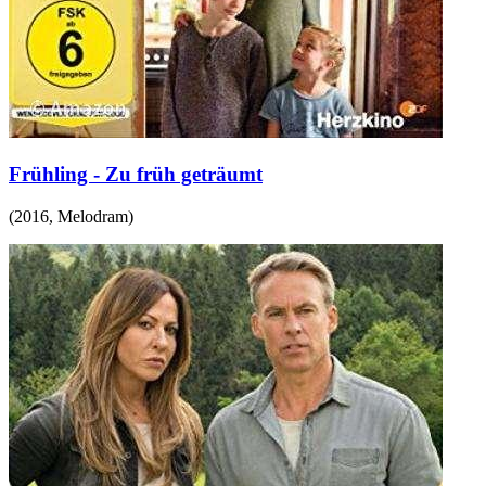
Frühling - Zu früh geträumt
(
2016
,
Melodram
)