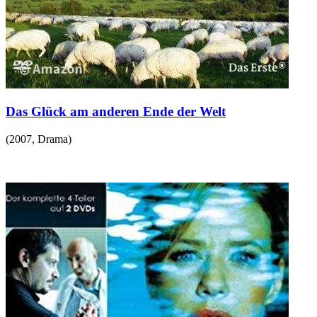
Das Glück am anderen Ende der Welt
(
2007
,
Drama
)