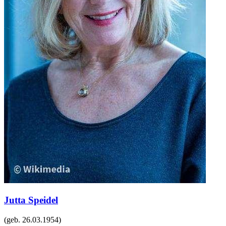
Jutta Speidel
(geb.
26.03.1954
)