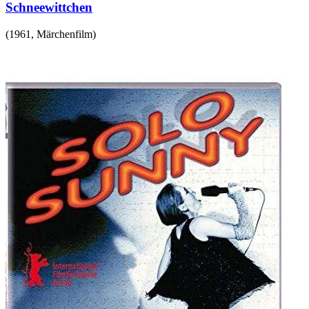
Schneewittchen
(
1961
,
Märchenfilm
)