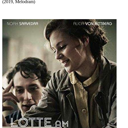
(
2019
,
Melodram
)