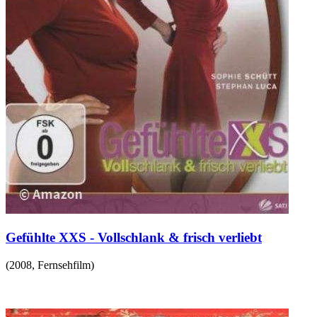
Gefühlte XXS - Vollschlank & frisch verliebt
(
2008
,
Fernsehfilm
)