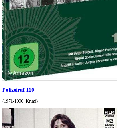
Polizeiruf 110
(
1971-1990
,
Krimi
)