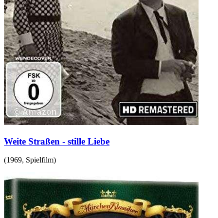
Weite Straßen - stille Liebe
(
1969
,
Spielfilm
)