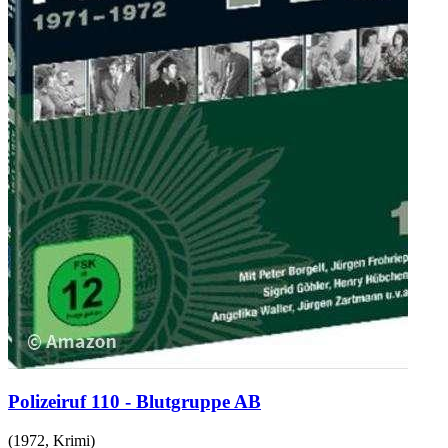
Polizeiruf 110 - Blutgruppe AB
(
1972
,
Krimi
)