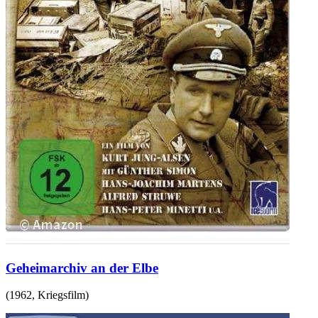
Geheimarchiv an der Elbe
(
1962
,
Kriegsfilm
)