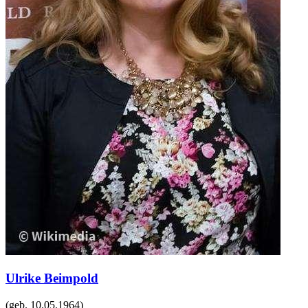
Ulrike Beimpold
(geb.
10.05.1964
)