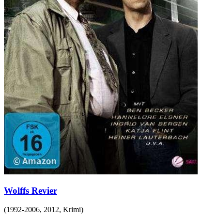
Wolffs Revier
(
1992-2006, 2012
,
Krimi
)