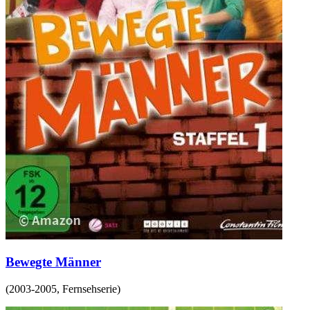
Bewegte Männer
(
2003-2005
,
Fernsehserie
)