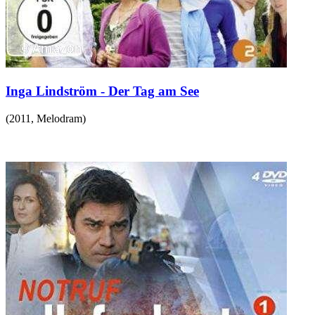
Inga Lindström - Der Tag am See
(
2011
,
Melodram
)