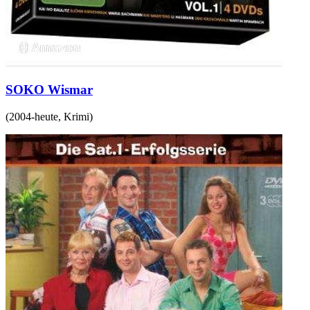
SOKO Wismar
(
2004-heute
,
Krimi
)