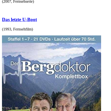
(
2007
,
Fernsehserie
)
Das letzte U-Boot
(
1993
,
Fernsehfilm
)