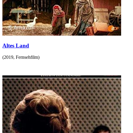
Altes Land
(
2019
,
Fernsehfilm
)