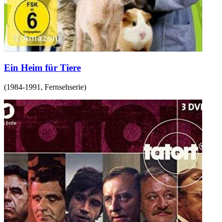
Ein Heim für Tiere
(
1984-1991
,
Fernsehserie
)