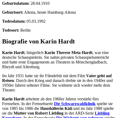
Geburtsdatum:
28.04.1910
Geburtsort:
Altona, heute Hamburg-Altona
Todesdatum:
05.03.1992
Todesort:
Berlin
Biografie von Karin Hardt
Karin Hardt
, bürgerlich
Karin Therese Meta Hardt
, war eine
deutsche Schauspielerin. Sie nahm privaten Schauspielunterricht
und hatte erste Engagements an Theatern in Mönchengladbach,
Rheydt und Altenburg.
Im Jahr 1931 hatte sie ihr Filmdebüt mit dem Film
Vater geht auf
Reisen
. Durch den Krieg und danach drehte sie in den 1940er und
1950er Jahren seltener Filme. Sie widmete sich wieder mehr dem
Theater.
Karin Hardt
arbeitete ab den 1960er Jahren verstärkt fürs
Fernsehen. In der Fernsehserie
Die Schwarzwaldklinik
spielte sie
von 1985 bis 1986 die
Haushälterin Käti
und im Jahr 1988 spielte
sie die
Mutter von Robert Liebling
in der ARD-Serie
Liebling
Kreuzberg
. In der Fernsehserie
Die Wicherts von nebenan
spielte