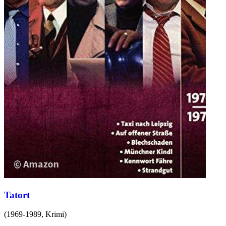
Tatort
(
1969-1989
,
Krimi
)