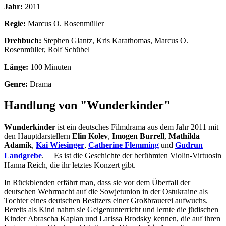
Jahr:
2011
Regie:
Marcus O. Rosenmüller
Drehbuch:
Stephen Glantz, Kris Karathomas, Marcus O.
Rosenmüller, Rolf Schübel
Länge:
100 Minuten
Genre:
Drama
Handlung von "Wunderkinder"
Wunderkinder
ist ein deutsches Filmdrama aus dem Jahr 2011 mit
den Hauptdarstellern
Elin Kolev
,
Imogen Burrell
,
Mathilda
Adamik
,
Kai Wiesinger
,
Catherine Flemming
und
Gudrun
Landgrebe
. Es ist die Geschichte der berühmten Violin-Virtuosin
Hanna Reich, die ihr letztes Konzert gibt.
In Rückblenden erfährt man, dass sie vor dem Überfall der
deutschen Wehrmacht auf die Sowjetunion in der Ostukraine als
Tochter eines deutschen Besitzers einer Großbrauerei aufwuchs.
Bereits als Kind nahm sie Geigenunterricht und lernte die jüdischen
Kinder Abrascha Kaplan und Larissa Brodsky kennen, die auf ihren