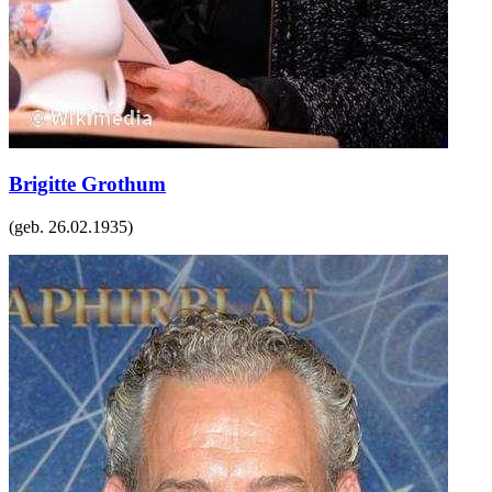
Brigitte Grothum
(geb.
26.02.1935
)