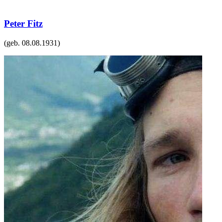
Peter Fitz
(geb.
08.08.1931
)