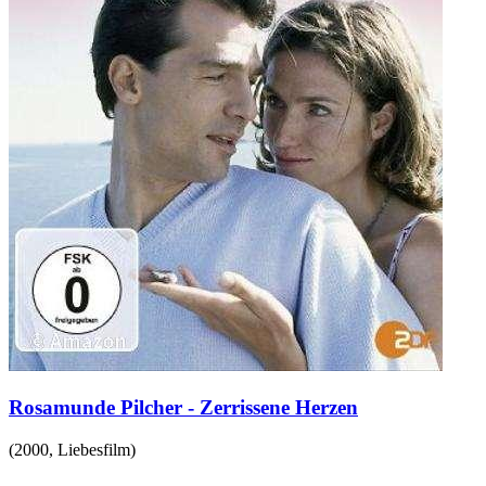
Rosamunde Pilcher - Zerrissene Herzen
(
2000
,
Liebesfilm
)