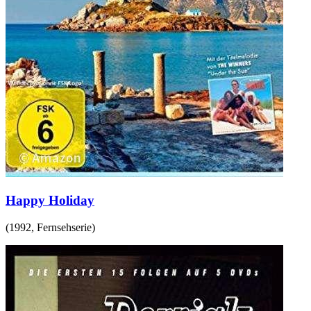
Happy Holiday
(
1992
,
Fernsehserie
)