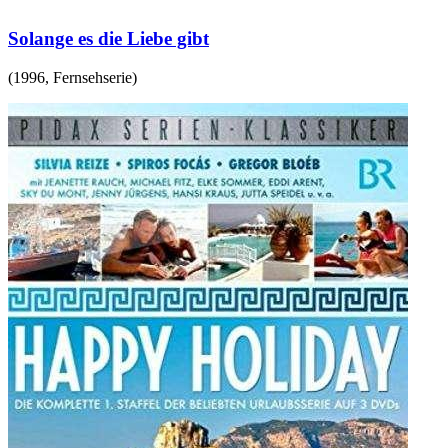
Solange es die Liebe gibt
(
1996
,
Fernsehserie
)